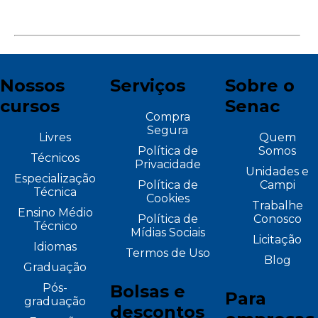
Nossos
Serviços
Sobre o
cursos
Senac
Compra
Segura
Livres
Quem
Política de
Somos
Técnicos
Privacidade
Unidades e
Especialização
Política de
Campi
Técnica
Cookies
Trabalhe
Ensino Médio
Política de
Conosco
Técnico
Mídias Sociais
Licitação
Idiomas
Termos de Uso
Blog
Graduação
Pós-
Bolsas e
Para
graduação
descontos