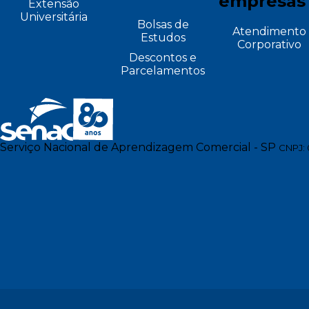
empresas
Extensão
Universitária
Bolsas de
Atendimento
Estudos
Corporativo
Descontos e
Parcelamentos
Serviço Nacional de Aprendizagem Comercial - SP
CNPJ: 