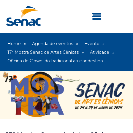
Home
Agenda de eventos
Evento
17ª Mostra Senac de Artes Cênicas
Atividade
Oficina de Clown: do tradicional ao clandestino