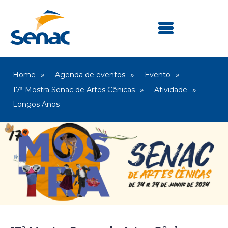
Home
Agenda de eventos
Evento
17ª Mostra Senac de Artes Cênicas
Atividade
Longos Anos