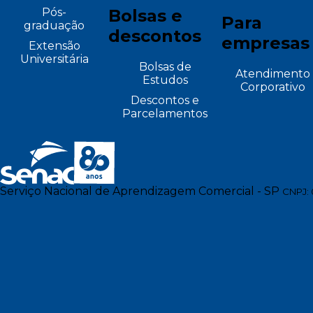
Pós-
Bolsas e
Para
graduação
descontos
empresas
Extensão
Universitária
Bolsas de
Atendimento
Estudos
Corporativo
Descontos e
Parcelamentos
Serviço Nacional de Aprendizagem Comercial - SP
CNPJ: 