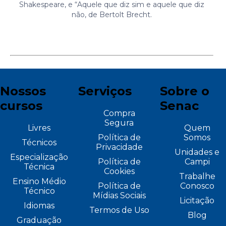
Shakespeare, e “Aquele que diz sim e aquele que diz
não, de Bertolt Brecht.
Nossos
Serviços
Sobre o
cursos
Senac
Compra
Segura
Livres
Quem
Política de
Somos
Técnicos
Privacidade
Unidades e
Especialização
Política de
Campi
Técnica
Cookies
Trabalhe
Ensino Médio
Política de
Conosco
Técnico
Mídias Sociais
Licitação
Idiomas
Termos de Uso
Blog
Graduação