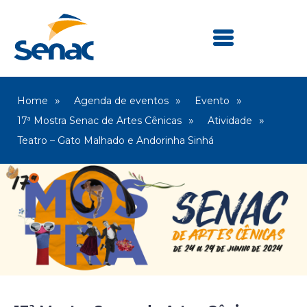
Home
Agenda de eventos
Evento
17ª Mostra Senac de Artes Cênicas
Atividade
Teatro – Gato Malhado e Andorinha Sinhá