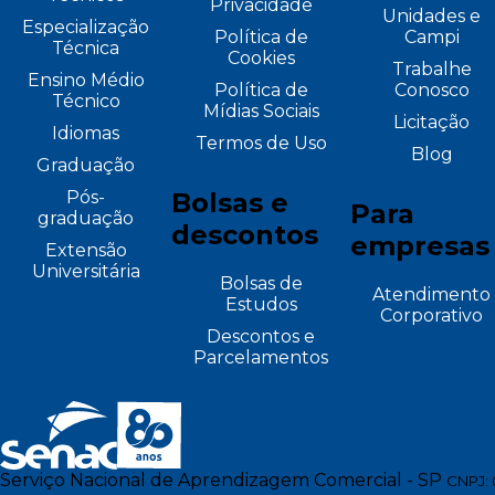
Privacidade
Unidades e
Especialização
Política de
Campi
Técnica
Cookies
Trabalhe
Ensino Médio
Política de
Conosco
Técnico
Mídias Sociais
Licitação
Idiomas
Termos de Uso
Blog
Graduação
Pós-
Bolsas e
Para
graduação
descontos
empresas
Extensão
Universitária
Bolsas de
Atendimento
Estudos
Corporativo
Descontos e
Parcelamentos
Serviço Nacional de Aprendizagem Comercial - SP
CNPJ: 