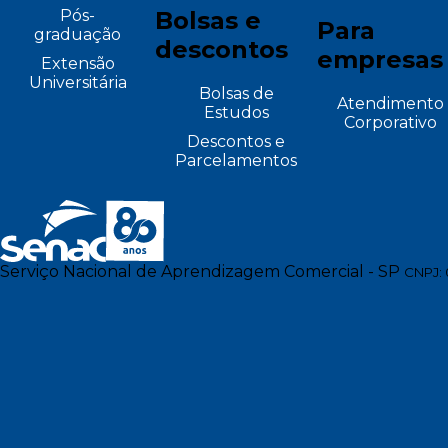
Pós-
Bolsas e
Para
graduação
descontos
empresas
Extensão
Universitária
Bolsas de
Atendimento
Estudos
Corporativo
Descontos e
Parcelamentos
Serviço Nacional de Aprendizagem Comercial - SP
CNPJ: 