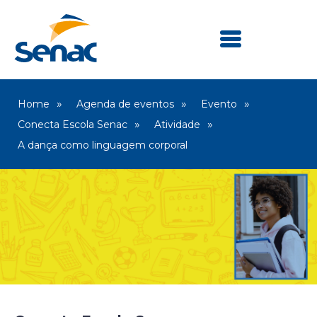
Home
Agenda de eventos
Evento
Conecta Escola Senac
Atividade
A dança como linguagem corporal