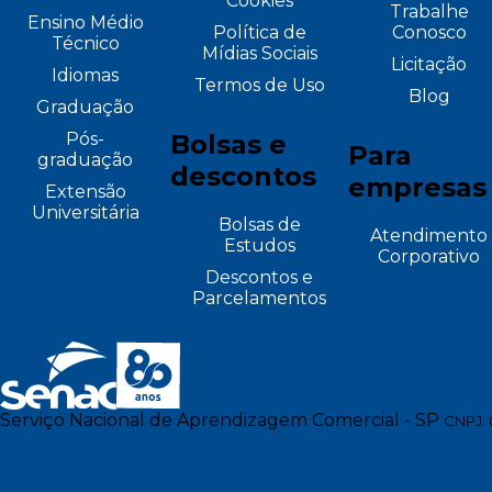
Cookies
Trabalhe
Ensino Médio
Política de
Conosco
Técnico
Mídias Sociais
Licitação
Idiomas
Termos de Uso
Blog
Graduação
Pós-
Bolsas e
Para
graduação
descontos
empresas
Extensão
Universitária
Bolsas de
Atendimento
Estudos
Corporativo
Descontos e
Parcelamentos
Serviço Nacional de Aprendizagem Comercial - SP
CNPJ: 