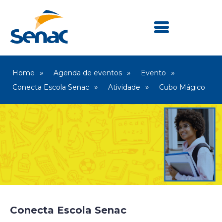
Home
Agenda de eventos
Evento
Conecta Escola Senac
Atividade
Cubo Mágico
Conecta Escola Senac