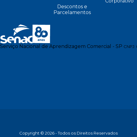
Corporativo
Descontos e
Parcelamentos
Serviço Nacional de Aprendizagem Comercial - SP
CNPJ: 
Copyright © 2026 - Todos os Direitos Reservados