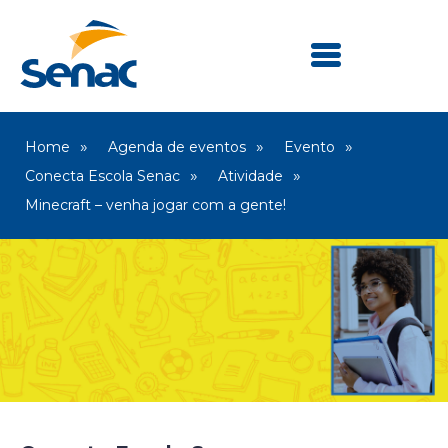
Home
Agenda de eventos
Evento
Conecta Escola Senac
Atividade
Minecraft – venha jogar com a gente!