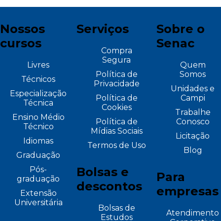
Nossos
Serviços
Sobre o
cursos
Senac
Compra
Segura
Livres
Quem
Política de
Somos
Técnicos
Privacidade
Unidades e
Especialização
Política de
Campi
Técnica
Cookies
Trabalhe
Ensino Médio
Política de
Conosco
Técnico
Mídias Sociais
Licitação
Idiomas
Termos de Uso
Blog
Graduação
Pós-
Bolsas e
Para
graduação
descontos
empresas
Extensão
Universitária
Bolsas de
Atendimento
Estudos