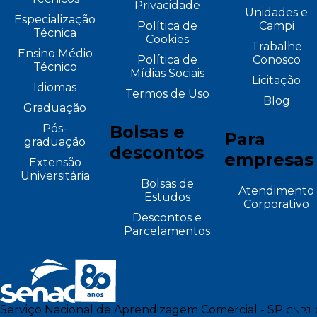
Privacidade
Unidades e
Especialização
Política de
Campi
Técnica
Cookies
Trabalhe
Ensino Médio
Política de
Conosco
Técnico
Mídias Sociais
Licitação
Idiomas
Termos de Uso
Blog
Graduação
Pós-
Bolsas e
Para
graduação
descontos
empresas
Extensão
Universitária
Bolsas de
Atendimento
Estudos
Corporativo
Descontos e
Parcelamentos
Serviço Nacional de Aprendizagem Comercial - SP
CNPJ: 