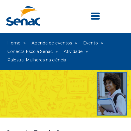
Home
Agenda de eventos
Evento
Conecta Escola Senac
Atividade
Palestra: Mulheres na ciência