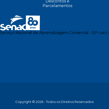
Descontos e
Parcelamentos
Serviço Nacional de Aprendizagem Comercial - SP
CNPJ: 
Copyright © 2026 - Todos os Direitos Reservados