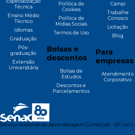
Especialização
Política de
Campi
Técnica
Cookies
Trabalhe
Ensino Médio
Política de
Conosco
Técnico
Mídias Sociais
Licitação
Idiomas
Termos de Uso
Blog
Graduação
Pós-
Bolsas e
Para
graduação
descontos
empresas
Extensão
Universitária
Bolsas de
Atendimento
Estudos
Corporativo
Descontos e
Parcelamentos
Serviço Nacional de Aprendizagem Comercial - SP
CNPJ: 