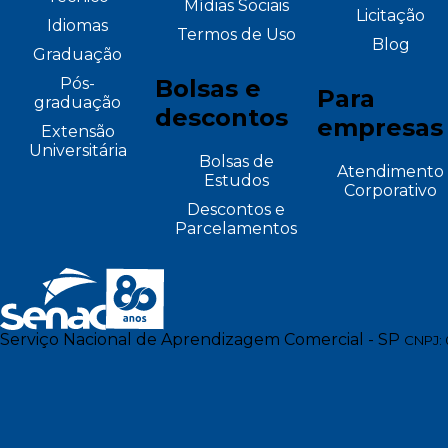
Mídias Sociais
Licitação
Idiomas
Termos de Uso
Blog
Graduação
Pós-
Bolsas e
Para
graduação
descontos
empresas
Extensão
Universitária
Bolsas de
Atendimento
Estudos
Corporativo
Descontos e
Parcelamentos
Serviço Nacional de Aprendizagem Comercial - SP
CNPJ: 