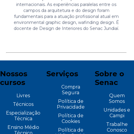
internacionais. As experiências paralelas entre os
campos da arquitetura e do design foram
fundamentais para a atuação profissional atual em
environmental graphic design, wafinding design. É
docente de Design de Interiores do Senac Jundiaí.
Nossos
Serviços
Sobre o
cursos
Senac
Compra
Segura
Livres
Quem
Política de
Somos
Técnicos
Privacidade
Unidades e
Especialização
Política de
Campi
Técnica
Cookies
Trabalhe
Ensino Médio
Política de
Conosco
Técnico