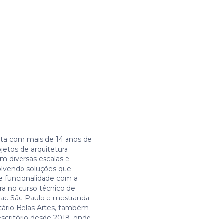
sta com mais de 14 anos de
jetos de arquitetura
em diversas escalas e
volvendo soluções que
e funcionalidade com a
ra no curso técnico de
ac São Paulo e mestranda
tário Belas Artes, também
escritório desde 2018, onde