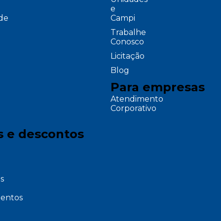
e
ade
Campi
Trabalhe
Conosco
Licitação
Blog
Para empresas
Atendimento
Corporativo
s e descontos
s
entos