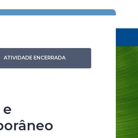
Eventos anteriores
Pesquisar eventos
 mentora: Biofilia e Biomimética no design
eo
ATIVIDADE ENCERRADA
asilidades
 e
porâneo