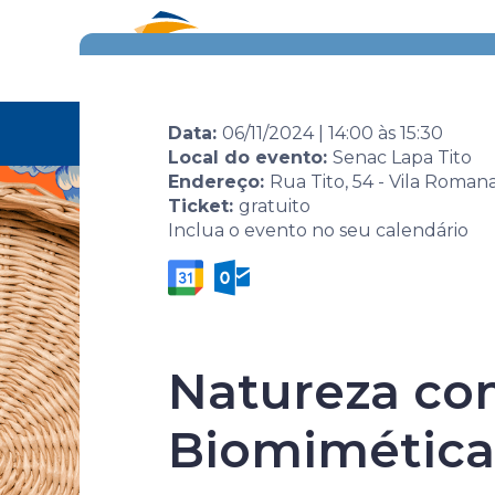
Eventos
Por área
Home
Agenda de
Evento
Design Ess
Data:
06/11/2024
|
14:00
às
15:30
eventos
Ancestrais
Local do evento:
Senac Lapa Tito
Endereço:
Rua Tito, 54 - Vila Roman
Ticket:
gratuito
Inclua o evento no seu calendário
Design Esse
Natureza com
Biomimética
Ancestrais