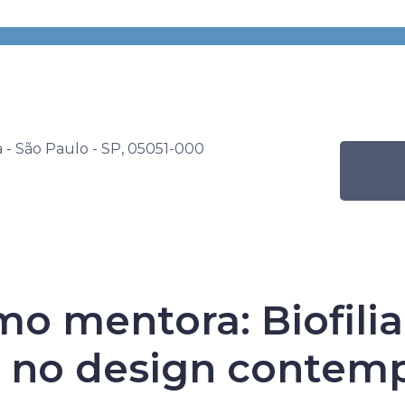
s
Por nível de ensino
Programação Mensal
encial 2024 – Brasilidades
Atividade
Natureza como
contemporân
a - São Paulo - SP, 05051-000
ncial 2024 – Br
o mentora: Biofilia
 no design contem