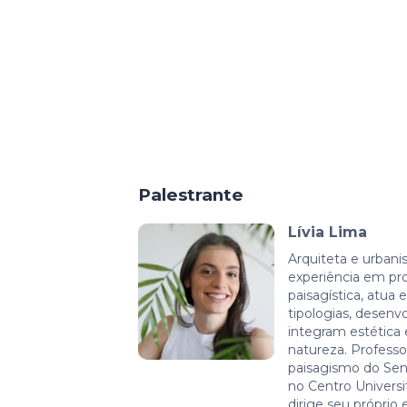
Palestrante
Lívia Lima
Arquiteta e urbani
experiência em pro
paisagística, atua 
tipologias, desen
integram estética 
natureza. Professo
paisagismo do Sen
no Centro Universi
dirige seu próprio 