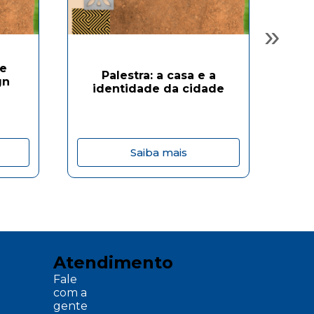
»
de
Palestra: a casa e a
Aula
gn
identidade da cidade
o h
Saiba mais
Atendimento
Fale
com a
gente