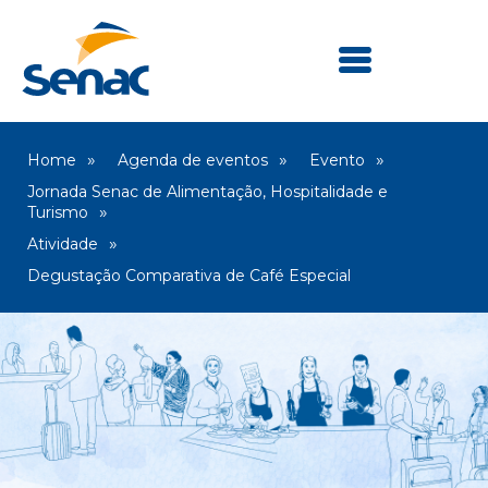
Home
Agenda de eventos
Evento
Jornada Senac de Alimentação, Hospitalidade e
Turismo
Atividade
Degustação Comparativa de Café Especial