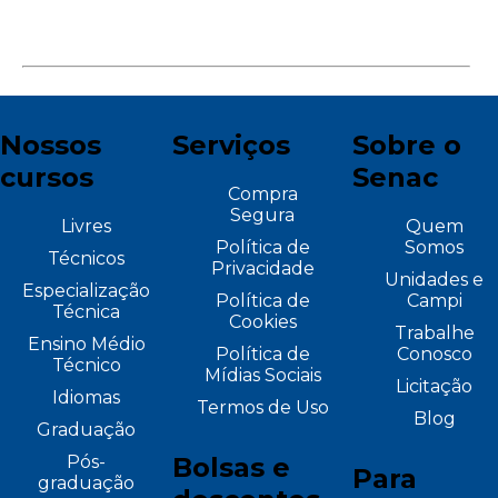
Nossos
Serviços
Sobre o
cursos
Senac
Compra
Segura
Livres
Quem
Política de
Somos
Técnicos
Privacidade
Unidades e
Especialização
Política de
Campi
Técnica
Cookies
Trabalhe
Ensino Médio
Política de
Conosco
Técnico
Mídias Sociais
Licitação
Idiomas
Termos de Uso
Blog
Graduação
Pós-
Bolsas e
Para
graduação