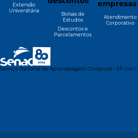
descontos
empresas
Extensão
Universitária
Bolsas de
Atendimento
Estudos
Corporativo
Descontos e
Parcelamentos
Serviço Nacional de Aprendizagem Comercial - SP
CNPJ: 