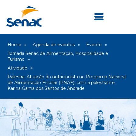
Home
Agenda de eventos
Evento
Jornada Senac de Alimentação, Hospitalidade e
Turismo
Atividade
Palestra: Atuação do nutricionista no Programa Nacional
de Alimentação Escolar (PNAE), com a palestrante
Karina Gama dos Santos de Andrade