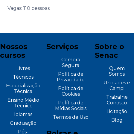
Vagas: 110 pessoas
Nossos
Serviços
Sobre o
cursos
Senac
Compra
Segura
Livres
Quem
Política de
Somos
Técnicos
Privacidade
Unidades e
Especialização
Política de
Campi
Técnica
Cookies
Trabalhe
Ensino Médio
Política de
Conosco
Técnico
Mídias Sociais
Licitação
Idiomas
Termos de Uso
Blog
Graduação
Pós-
Bolsas e