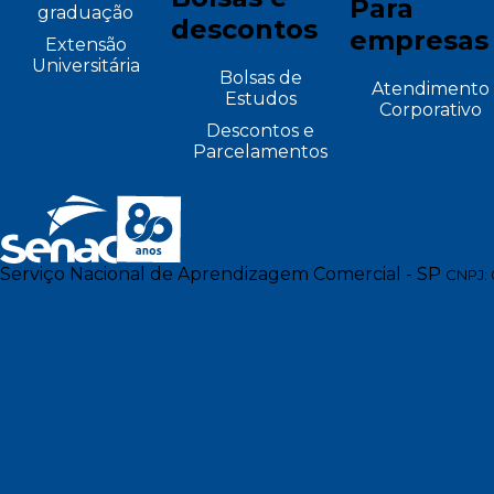
Para
graduação
descontos
empresas
Extensão
Universitária
Bolsas de
Atendimento
Estudos
Corporativo
Descontos e
Parcelamentos
Serviço Nacional de Aprendizagem Comercial - SP
CNPJ: 