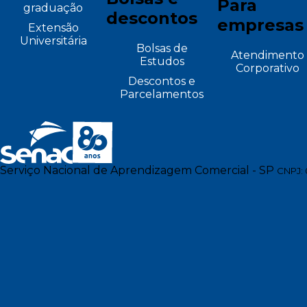
Para
graduação
descontos
empresas
Extensão
Universitária
Bolsas de
Atendimento
Estudos
Corporativo
Descontos e
Parcelamentos
Serviço Nacional de Aprendizagem Comercial - SP
CNPJ: 