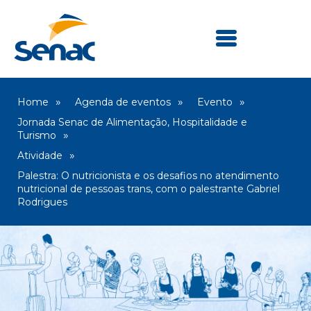
Home
Agenda de eventos
Evento
Jornada Senac de Alimentação, Hospitalidade e
Turismo
Atividade
Palestra: O nutricionista e os desafios no atendimento
nutricional de pessoas trans, com o palestrante Gabriel
Rodrigues