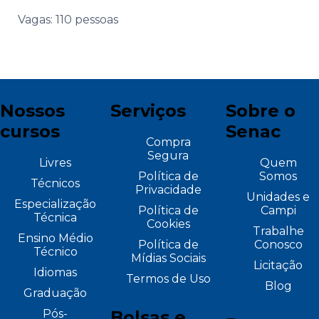
Vagas: 110 pessoas
Nossos
Serviços
Sobre o
cursos
Senac
Compra
Segura
Livres
Quem
Política de
Somos
Técnicos
Privacidade
Unidades e
Especialização
Política de
Campi
Técnica
Cookies
Trabalhe
Ensino Médio
Política de
Conosco
Técnico
Mídias Sociais
Licitação
Idiomas
Termos de Uso
Blog
Graduação
Pós-
Bolsas e