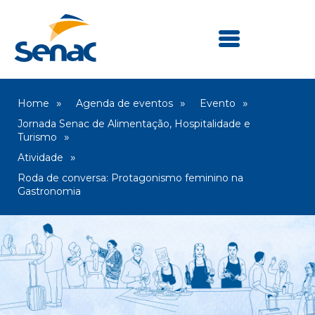
Home
Agenda de eventos
Evento
Jornada Senac de Alimentação, Hospitalidade e
Turismo
Atividade
Roda de conversa: Protagonismo feminino na
Gastronomia