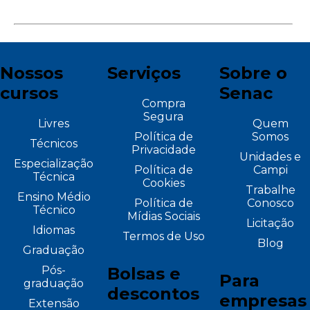
Nossos
Serviços
Sobre o
cursos
Senac
Compra
Segura
Livres
Quem
Política de
Somos
Técnicos
Privacidade
Unidades e
Especialização
Política de
Campi
Técnica
Cookies
Trabalhe
Ensino Médio
Política de
Conosco
Técnico
Mídias Sociais
Licitação
Idiomas
Termos de Uso
Blog
Graduação
Pós-
Bolsas e
Para
graduação
descontos
empresas
Extensão