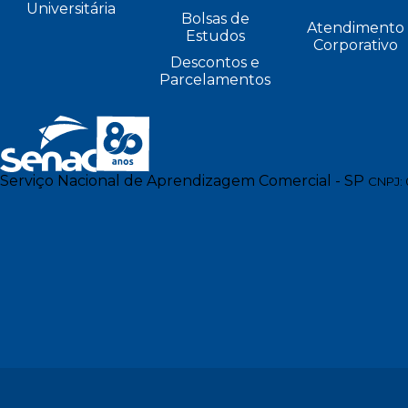
Universitária
Bolsas de
Atendimento
Estudos
Corporativo
Descontos e
Parcelamentos
Serviço Nacional de Aprendizagem Comercial - SP
CNPJ: 