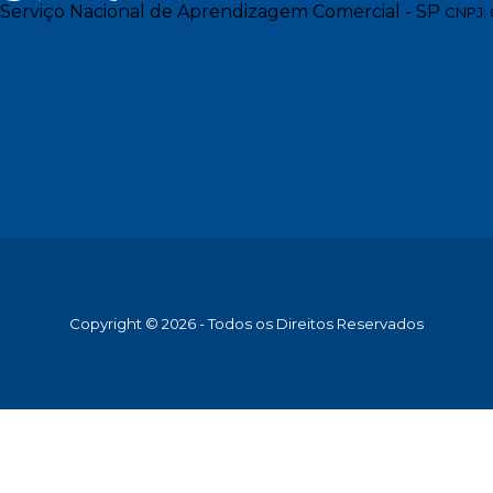
Serviço Nacional de Aprendizagem Comercial - SP
CNPJ: 
Copyright © 2026 - Todos os Direitos Reservados