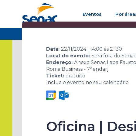
Eventos
Por área
Home
Agenda de eventos
Evento
Semana 
Data:
22/11/2024
|
14:00
às
21:30
Local do evento:
Será fora do Sena
Endereço:
Anexo Senac Lapa Faustol
Roma Business - 7º andar]
Ticket:
gratuito
Inclua o evento no seu calendário
Semana Glo
2024
Oficina | De