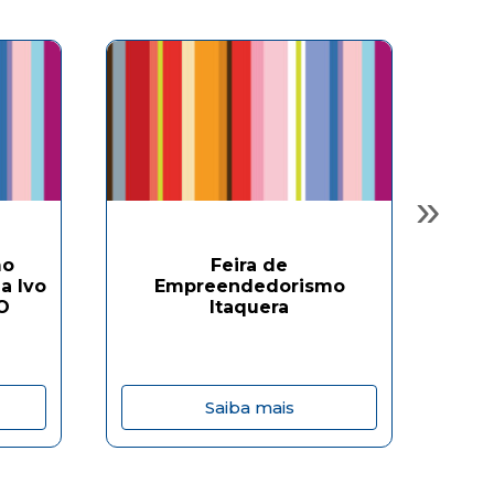
»
mo
Feira de
O D
a Ivo
Empreendedorismo
a 
 O
Itaquera
Saiba mais