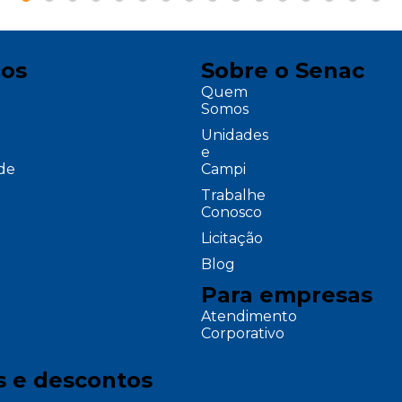
ços
Sobre o Senac
Quem
Somos
Unidades
e
ade
Campi
Trabalhe
Conosco
Licitação
Blog
Para empresas
Atendimento
Corporativo
s e descontos