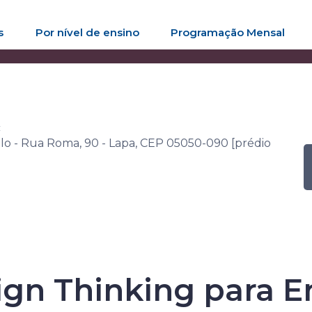
s
Por nível de ensino
Programação Mensal
Global de Empreendedorismo 2024
Atividade
Oficina | 
c
o - Rua Roma, 90 - Lapa, CEP 05050-090 [prédio
bal de Empree
sign Thinking para