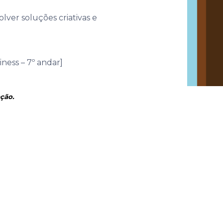
ver soluções criativas e
ness – 7º andar]
ação.