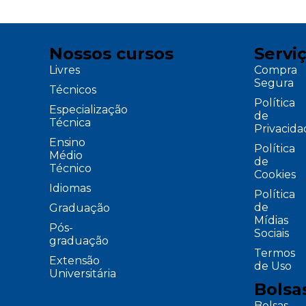
Nossos cursos
Servi
Livres
Compra
Segura
Técnicos
Política
Especialização
de
Técnica
Privacid
Ensino
Política
Médio
de
Técnico
Cookies
Idiomas
Política
de
Graduação
Mídias
Pós-
Sociais
graduação
Termos
Extensão
de Uso
Universitária
Bolsa
Bolsas