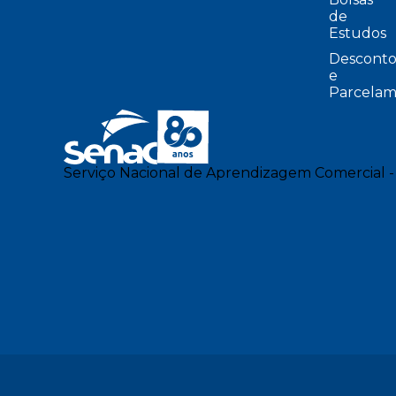
de
Estudos
Desconto
e
Parcelam
Serviço Nacional de Aprendizagem Comercial -