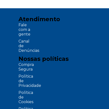
Atendimento
Fale
com a
gente
Canal
de
Denúncias
Nossas políticas
Compra
Segura
Política
de
Privacidade
Política
de
Cookies
Política