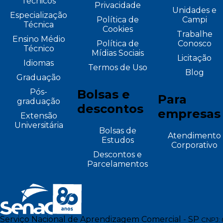
Técnicos
Privacidade
Unidades e
Especialização
Política de
Campi
Técnica
Cookies
Trabalhe
Ensino Médio
Política de
Conosco
Técnico
Mídias Sociais
Licitação
Idiomas
Termos de Uso
Blog
Graduação
Pós-
Bolsas e
Para
graduação
descontos
empresas
Extensão
Universitária
Bolsas de
Atendimento
Estudos
Corporativo
Descontos e
Parcelamentos
Serviço Nacional de Aprendizagem Comercial - SP
CNPJ: 