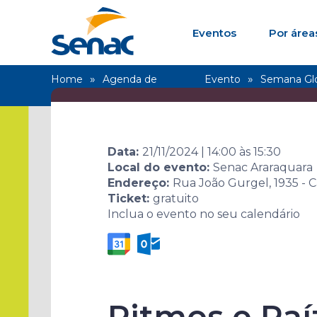
Eventos
Por área
Home
Agenda de
Evento
Semana Gl
eventos
2024
Data:
21/11/2024
|
14:00
às
15:30
Local do evento:
Senac Araraquara
Endereço:
Rua João Gurgel, 1935 - C
Ticket:
gratuito
Inclua o evento no seu calendário
Semana Glo
2024
Ritmos e Raí