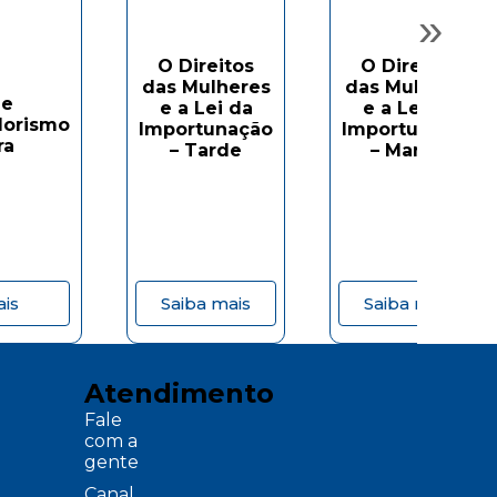
»
O Direitos
O Direitos
das Mulheres
das Mulheres
de
e a Lei da
e a Lei da
orismo
Importunação
Importunação
ra
– Tarde
– Manhã
ais
Saiba mais
Saiba mais
Atendimento
Fale
com a
gente
Canal