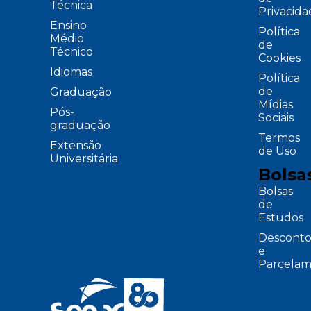
Técnica
Privacid
Ensino
Política
Médio
de
Técnico
Cookies
Idiomas
Política
de
Graduação
Mídias
Pós-
Sociais
graduação
Termos
Extensão
de Uso
Universitária
Bolsa
Bolsas
de
Estudos
Desconto
e
Parcelam