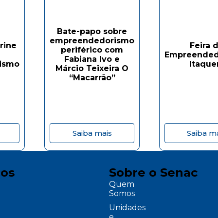
Bate-papo sobre
empreendedorismo
Feira 
rine
periférico com
Empreended
Fabiana Ivo e
Itaque
ismo
Márcio Teixeira O
“Macarrão”
Saiba mais
Saiba m
ços
Sobre o Senac
Quem
Somos
Unidades
e