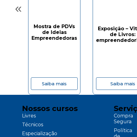
«
Mostra de PDVs
Exposição – Vit
de Ideias
de Livros:
Empreendedoras
empreendedor
Saiba mais
Saiba mais
Nossos cursos
Servi
Livres
Compra
Segura
Técnicos
Política
Especialização
de