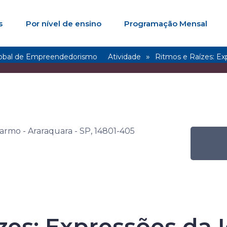
s
Por nível de ensino
Programação Mensal
obal de Empreendedorismo
Atividade
Ritmos e Raízes: Ex
e Bate-Papo
armo - Araraquara - SP, 14801-405
bal de Empree
zes: Expressões da 