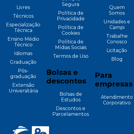
Segura
Livres
Quem
Política de
Somos
Técnicos
Privacidade
Unidades e
Especialização
Política de
Campi
Técnica
Cookies
Trabalhe
Ensino Médio
Política de
Conosco
Técnico
Mídias Sociais
Licitação
Idiomas
Termos de Uso
Blog
Graduação
Pós-
Bolsas e
Para
graduação
descontos
empresas
Extensão
Universitária
Bolsas de
Atendimento
Estudos
Corporativo
Descontos e
Parcelamentos