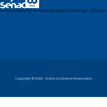
Serviço Nacional de Aprendizagem Comercial - SP
CNPJ: 
Copyright © 2026 - Todos os Direitos Reservados