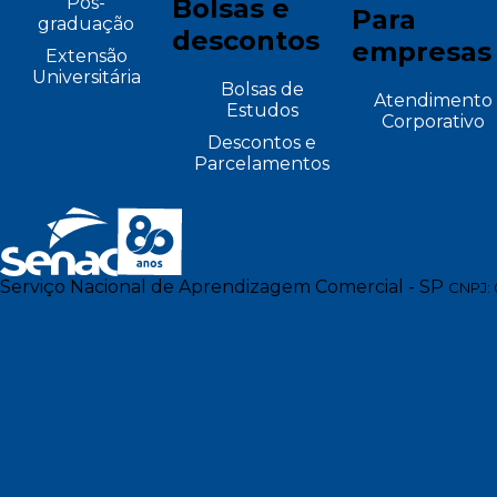
Pós-
Bolsas e
Para
graduação
descontos
empresas
Extensão
Universitária
Bolsas de
Atendimento
Estudos
Corporativo
Descontos e
Parcelamentos
Serviço Nacional de Aprendizagem Comercial - SP
CNPJ: 