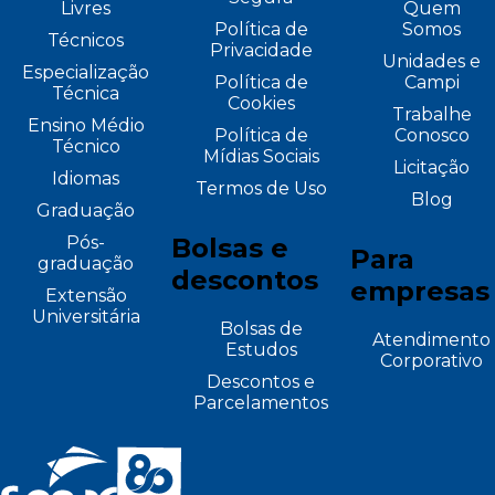
Livres
Quem
Política de
Somos
Técnicos
Privacidade
Unidades e
Especialização
Política de
Campi
Técnica
Cookies
Trabalhe
Ensino Médio
Política de
Conosco
Técnico
Mídias Sociais
Licitação
Idiomas
Termos de Uso
Blog
Graduação
Pós-
Bolsas e
Para
graduação
descontos
empresas
Extensão
Universitária
Bolsas de
Atendimento
Estudos
Corporativo
Descontos e
Parcelamentos