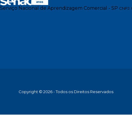
Serviço Nacional de Aprendizagem Comercial - SP
CNPJ: 
Copyright © 2026 - Todos os Direitos Reservados