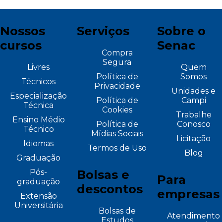
Nossos
Serviços
Sobre o
cursos
Senac
Compra
Segura
Livres
Quem
Política de
Somos
Técnicos
Privacidade
Unidades e
Especialização
Política de
Campi
Técnica
Cookies
Trabalhe
Ensino Médio
Política de
Conosco
Técnico
Mídias Sociais
Licitação
Idiomas
Termos de Uso
Blog
Graduação
Pós-
Bolsas e
Para
graduação
descontos
empresas
Extensão
Universitária
Bolsas de
Atendimento
Estudos