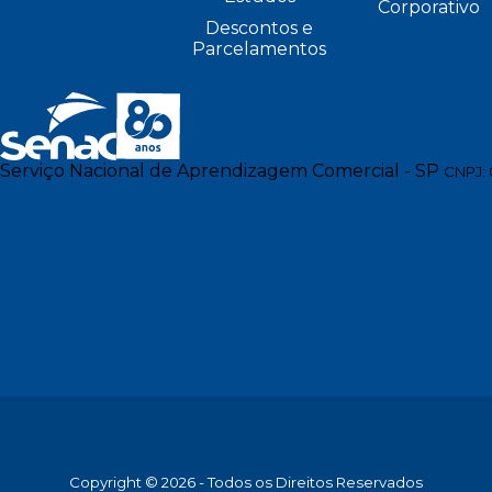
Corporativo
Descontos e
Parcelamentos
Serviço Nacional de Aprendizagem Comercial - SP
CNPJ: 
Copyright © 2026 - Todos os Direitos Reservados