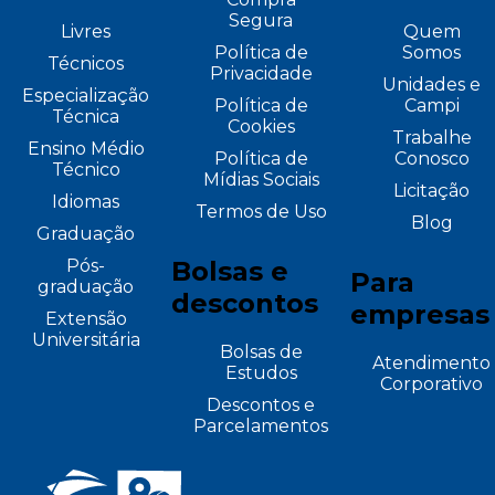
Segura
Livres
Quem
Política de
Somos
Técnicos
Privacidade
Unidades e
Especialização
Política de
Campi
Técnica
Cookies
Trabalhe
Ensino Médio
Política de
Conosco
Técnico
Mídias Sociais
Licitação
Idiomas
Termos de Uso
Blog
Graduação
Pós-
Bolsas e
Para
graduação
descontos
empresas
Extensão
Universitária
Bolsas de
Atendimento
Estudos
Corporativo
Descontos e
Parcelamentos