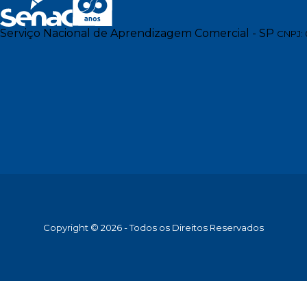
Serviço Nacional de Aprendizagem Comercial - SP
CNPJ: 
Copyright © 2026 - Todos os Direitos Reservados