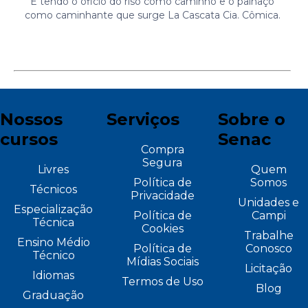
É tendo o oficio do riso como caminho e o palhaço
como caminhante que surge La Cascata Cia. Cômica.
Nossos
Serviços
Sobre o
cursos
Senac
Compra
Segura
Livres
Quem
Política de
Somos
Técnicos
Privacidade
Unidades e
Especialização
Política de
Campi
Técnica
Cookies
Trabalhe
Ensino Médio
Política de
Conosco
Técnico
Mídias Sociais
Licitação
Idiomas
Termos de Uso
Blog
Graduação