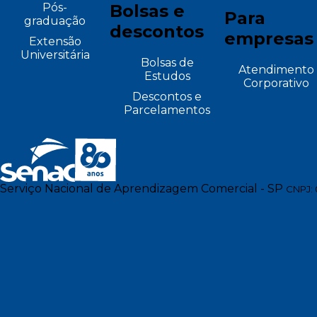
Pós-
Bolsas e
Para
graduação
descontos
empresas
Extensão
Universitária
Bolsas de
Atendimento
Estudos
Corporativo
Descontos e
Parcelamentos
Serviço Nacional de Aprendizagem Comercial - SP
CNPJ: 