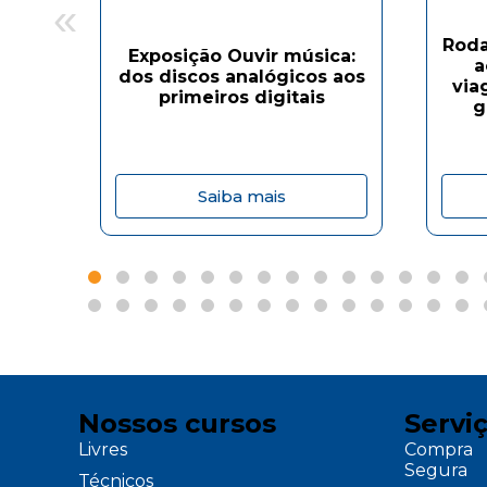
«
Roda
Exposição Ouvir música:
a
dos discos analógicos aos
via
primeiros digitais
g
Saiba mais
Nossos cursos
Servi
Livres
Compra
Segura
Técnicos