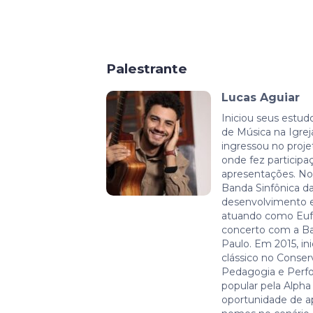
Palestrante
Lucas Aguiar
Iniciou seus estu
de Música na Igrej
ingressou no projet
onde fez participa
apresentações. No
Banda Sinfônica d
desenvolvimento e
atuando como Eufo
concerto com a B
Paulo. Em 2015, in
clássico no Conser
Pedagogia e Perfo
popular pela Alpha
oportunidade de 