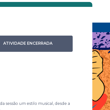
Eventos anteriores
Pesquisar eventos
 com o mundo
Atividade
No Ritmo da Vida
ATIVIDADE ENCERRADA
a –
ões da
ada sessão um estilo musical, desde a
.