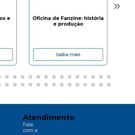
»
ros e
Oficina de Fanzine: história
Man
e produção
Saiba mais
Atendimento
Fale
com a