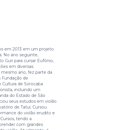
dos em 2013 em um projeto
a. No ano seguinte,
o Guri para cursar Eufônio,
ções em diversas
 mesmo ano, fez parte da
a Fundação de
 Cultura de Sorocaba
nista, incluindo um
anda do Estado de São
iciou seus estudos em violão
vatório de Tatuí. Cursou
rmance do violão erudito e
 Cursos, tendo a
aprender com grandes