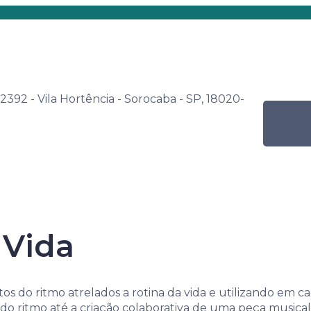
s
Por nível de ensino
Programação Mensal
na Senac de Leitura – Literatura e Música: conexões da escola
 2392 - Vila Hortência - Sorocaba - SP, 18020-
enac de Leitur
 Vida
e Música: conex
 o mundo
os do ritmo atrelados a rotina da vida e utilizando em c
o ritmo até a criação colaborativa de uma peça musical