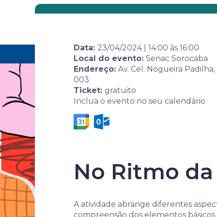
Eventos
Por área
Data:
23/04/2024
|
14:00
às
16:00
Home
Agenda de eventos
Evento
9ª Sema
Local do evento:
Senac Sorocaba
Endereço:
Av. Cel. Nogueira Padilha,
003
Ticket:
gratuito
Inclua o evento no seu calendário
9ª Semana S
No Ritmo da
Literatura 
escola com
A atividade abrange diferentes aspect
compreensão dos elementos básicos d