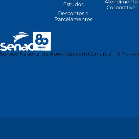
Atendimento
Estudos
Corporativo
Descontos e
Parcelamentos
Serviço Nacional de Aprendizagem Comercial - SP
CNPJ: 