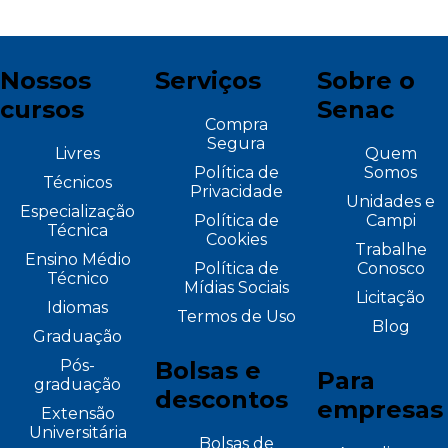
Nossos
Serviços
Sobre o
cursos
Senac
Compra
Segura
Livres
Quem
Política de
Somos
Técnicos
Privacidade
Unidades e
Especialização
Política de
Campi
Técnica
Cookies
Trabalhe
Ensino Médio
Política de
Conosco
Técnico
Mídias Sociais
Licitação
Idiomas
Termos de Uso
Blog
Graduação
Pós-
Bolsas e
Para
graduação
descontos
empresas
Extensão
Universitária
Bolsas de