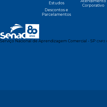
Atendimento
Estudos
Corporativo
Descontos e
Parcelamentos
Serviço Nacional de Aprendizagem Comercial - SP
CNPJ: 