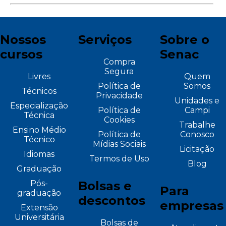
Nossos
Serviços
Sobre o
cursos
Senac
Compra
Segura
Livres
Quem
Política de
Somos
Técnicos
Privacidade
Unidades e
Especialização
Política de
Campi
Técnica
Cookies
Trabalhe
Ensino Médio
Política de
Conosco
Técnico
Mídias Sociais
Licitação
Idiomas
Termos de Uso
Blog
Graduação
Pós-
Bolsas e
Para
graduação
descontos
empresas
Extensão
Universitária
Bolsas de