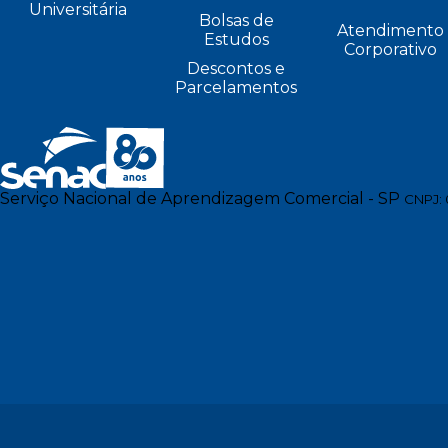
Universitária
Bolsas de
Atendimento
Estudos
Corporativo
Descontos e
Parcelamentos
Serviço Nacional de Aprendizagem Comercial - SP
CNPJ: 