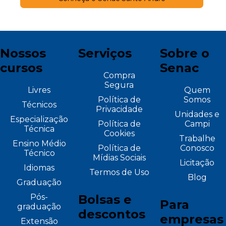
Nossos
Serviços
Sobre o
cursos
Senac
Compra
Segura
Livres
Quem
Política de
Somos
Técnicos
Privacidade
Unidades e
Especialização
Política de
Campi
Técnica
Cookies
Trabalhe
Ensino Médio
Política de
Conosco
Técnico
Mídias Sociais
Licitação
Idiomas
Termos de Uso
Blog
Graduação
Pós-
Bolsas e
Para
graduação
descontos
empresas
Extensão