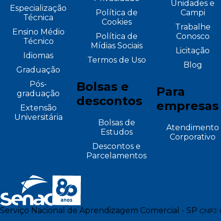
Unidades e
Especialização
Política de
Campi
Técnica
Cookies
Trabalhe
Ensino Médio
Política de
Conosco
Técnico
Mídias Sociais
Licitação
Idiomas
Termos de Uso
Blog
Graduação
Pós-
Bolsas e
Para
graduação
descontos
empresas
Extensão
Universitária
Bolsas de
Atendimento
Estudos
Corporativo
Descontos e
Parcelamentos
Serviço Nacional de Aprendizagem Comercial - SP
CNPJ: 