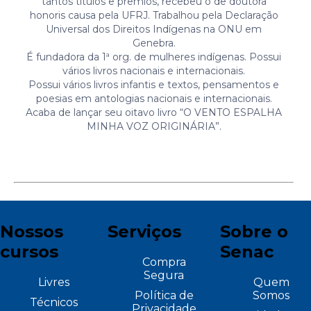
tantos títulos e prêmios, recebeu o de doutora
honoris causa pela UFRJ. Trabalhou pela Declaração
Universal dos Direitos Indígenas na ONU em
Genebra.
É fundadora da 1ª org. de mulheres indígenas. Possui
vários livros nacionais e internacionais.
Possui vários livros infantis e textos, pensamentos e
poesias em antologias nacionais e internacionais.
Acaba de lançar seu oitavo livro “O VENTO ESPALHA
MINHA VOZ ORIGINÁRIA”.
Nossos
Serviços
Sobre o
cursos
Senac
Compra
Segura
Livres
Quem
Política de
Somos
Técnicos
Privacidade