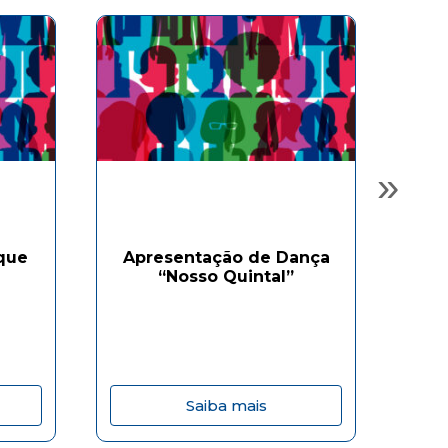
»
Dese
que
Apresentação de Dança
com
“Nosso Quintal”
ao 
Saiba mais