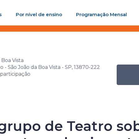
s
Por nível de ensino
Programação Mensal
e Inclusão e Diversidade - Povos
Atividade
Oficina co
orporeidade
autoconhec
 Boa Vista
o - São João da Boa Vista - SP, 13870-222
 participação
ac de Inclusão
 - Povos Origin
grupo de Teatro so