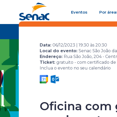
Eventos
Por área
Home
Agenda de
Evento
Semana Senac d
eventos
Originários e C
Data:
06/12/2023
|
19:30
às
20:30
Local do evento:
Senac São João da
Endereço:
Rua São João, 204 - Centr
Ticket:
gratuito - com certificado de
Inclua o evento no seu calendário
Semana Sen
Diversidade
Oficina com 