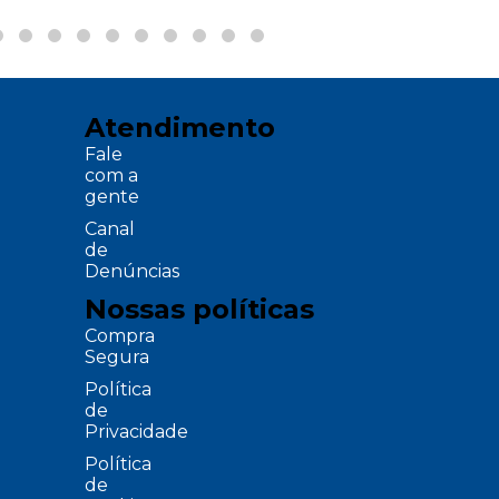
Atendimento
Fale
com a
gente
Canal
de
Denúncias
Nossas políticas
Compra
Segura
Política
de
Privacidade
Política
de