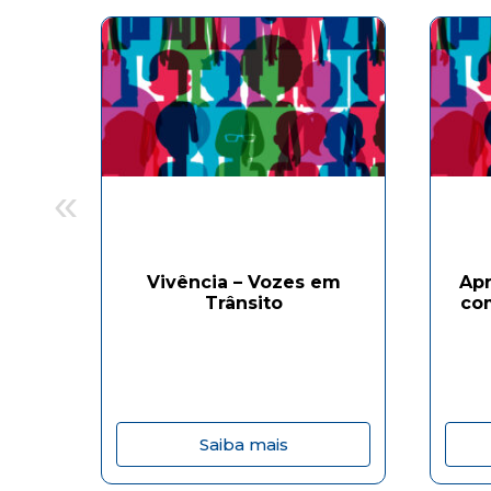
«
Vivência – Vozes em
Ap
Trânsito
com
Saiba mais