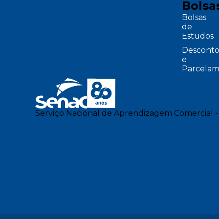
Bolsa
Bolsas
de
Estudos
Desconto
e
Parcelam
Serviço Nacional de Aprendizagem Comercial -