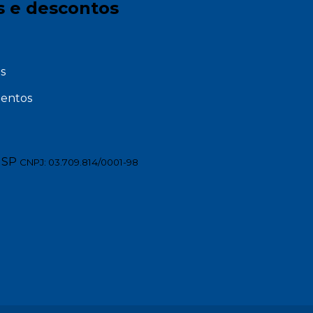
s e descontos
s
entos
 SP
CNPJ: 03.709.814/0001-98