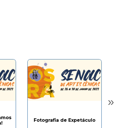
»
Vamos
Mo
Fotografia de Expetáculo
!