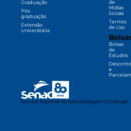
de
Graduação
Mídias
Pós-
Sociais
graduação
Termos
Extensão
de Uso
Universitária
Bolsa
Bolsas
de
Estudos
Desconto
e
Parcelam
Serviço Nacional de Aprendizagem Comercial -