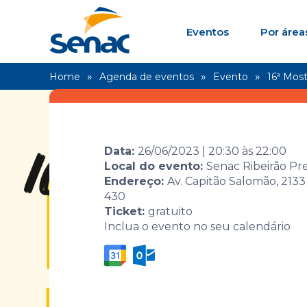
Eventos
Por área
Home
Agenda de eventos
Evento
16ª Most
Data:
26/06/2023
|
20:30
às
22:00
Local do evento:
Senac Ribeirão Pr
Endereço:
Av. Capitão Salomão, 2133 
430
Ticket:
gratuito
Inclua o evento no seu calendário
16ª Mostra 