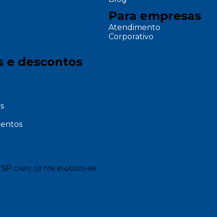
Para empresas
Atendimento
Corporativo
s e descontos
s
entos
 SP
CNPJ: 03.709.814/0001-98