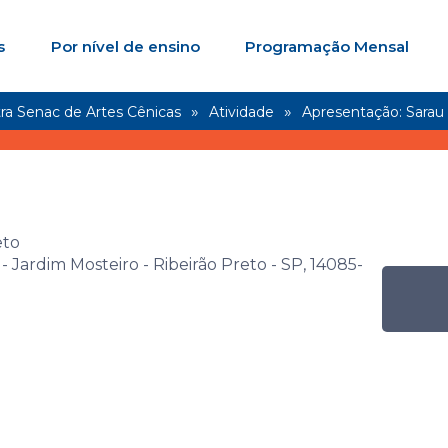
s
Por nível de ensino
Programação Mensal
ra Senac de Artes Cênicas
Atividade
Apresentação: Sarau 
eto
- Jardim Mosteiro - Ribeirão Preto - SP, 14085-
Senac de Artes 