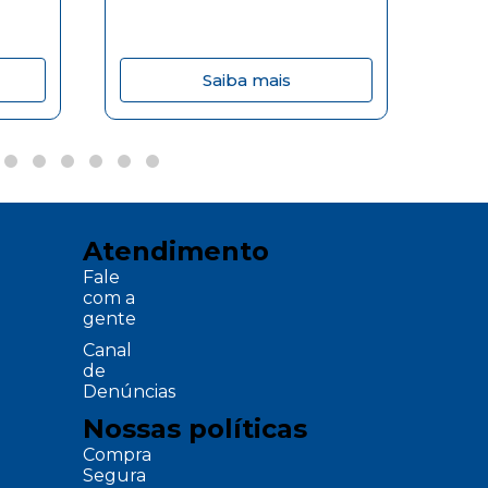
Saiba mais
Atendimento
Fale
com a
gente
Canal
de
Denúncias
Nossas políticas
Compra
Segura