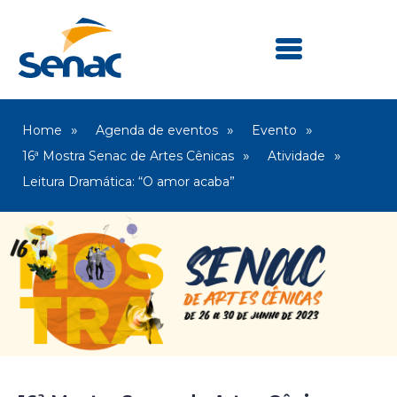
Home
Agenda de eventos
Evento
16ª Mostra Senac de Artes Cênicas
Atividade
Leitura Dramática: “O amor acaba”