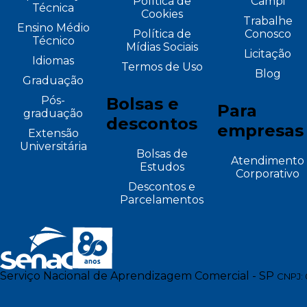
Política de
Campi
Técnica
Cookies
Trabalhe
Ensino Médio
Política de
Conosco
Técnico
Mídias Sociais
Licitação
Idiomas
Termos de Uso
Blog
Graduação
Pós-
Bolsas e
Para
graduação
descontos
empresas
Extensão
Universitária
Bolsas de
Atendimento
Estudos
Corporativo
Descontos e
Parcelamentos
Serviço Nacional de Aprendizagem Comercial - SP
CNPJ: 