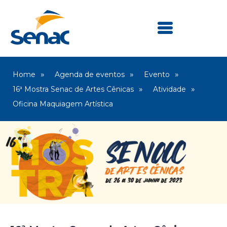
Home
Agenda de eventos
Evento
16ª Mostra Senac de Artes Cênicas
Atividade
Oficina Maquiagem Artística