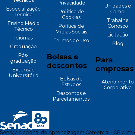
Técnicos
Privacidade
Unidades e
Especialização
Política de
Campi
Técnica
Cookies
Trabalhe
Ensino Médio
Política de
Conosco
Técnico
Mídias Sociais
Licitação
Idiomas
Termos de Uso
Blog
Graduação
Pós-
Bolsas e
Para
graduação
descontos
empresas
Extensão
Universitária
Bolsas de
Atendimento
Estudos
Corporativo
Descontos e
Parcelamentos
Serviço Nacional de Aprendizagem Comercial - SP
CNPJ: 