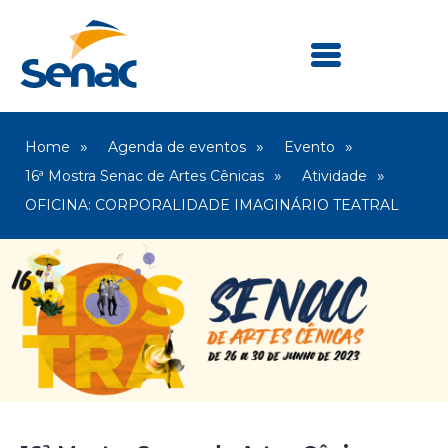
Home
Agenda de eventos
Evento
16ª Mostra Senac de Artes Cênicas
Atividade
OFICINA: CORPORALIDADE IMAGINÁRIO TEATRAL