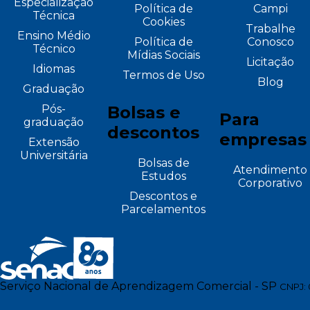
Especialização
Política de
Campi
Técnica
Cookies
Trabalhe
Ensino Médio
Política de
Conosco
Técnico
Mídias Sociais
Licitação
Idiomas
Termos de Uso
Blog
Graduação
Pós-
Bolsas e
Para
graduação
descontos
empresas
Extensão
Universitária
Bolsas de
Atendimento
Estudos
Corporativo
Descontos e
Parcelamentos
Serviço Nacional de Aprendizagem Comercial - SP
CNPJ: 