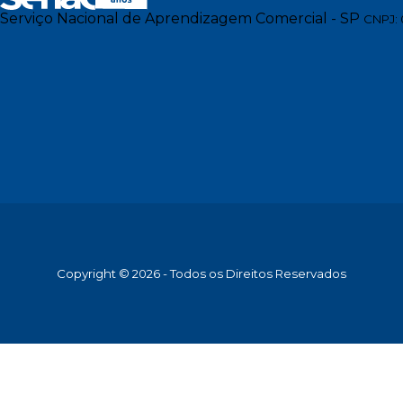
Serviço Nacional de Aprendizagem Comercial - SP
CNPJ: 
Copyright © 2026 - Todos os Direitos Reservados