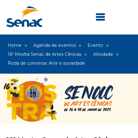
Home
Agenda de eventos
Evento
16ª Mostra Senac de Artes Cênicas
Atividade
Roda de conversa: Arte e sociedade