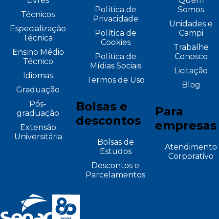
Livres
Quem
Política de
Somos
Técnicos
Privacidade
Unidades e
Especialização
Política de
Campi
Técnica
Cookies
Trabalhe
Ensino Médio
Política de
Conosco
Técnico
Mídias Sociais
Licitação
Idiomas
Termos de Uso
Blog
Graduação
Pós-
Bolsas e
Para
graduação
descontos
empresas
Extensão
Universitária
Bolsas de
Atendimento
Estudos
Corporativo
Descontos e
Parcelamentos