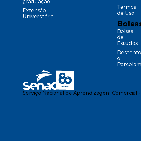
graduação
Termos
Extensão
de Uso
Universitária
Bolsa
Bolsas
de
Estudos
Desconto
e
Parcelam
Serviço Nacional de Aprendizagem Comercial -