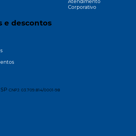
Atendimento
Corporativo
s e descontos
s
entos
 SP
CNPJ: 03.709.814/0001-98