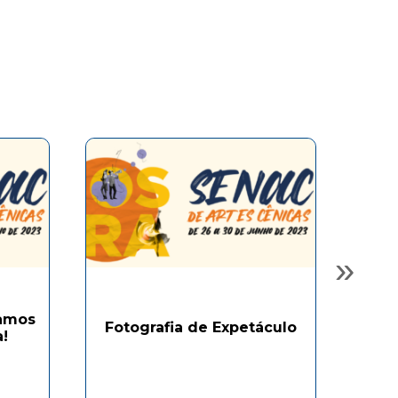
»
Vamos
Mo
Fotografia de Expetáculo
!