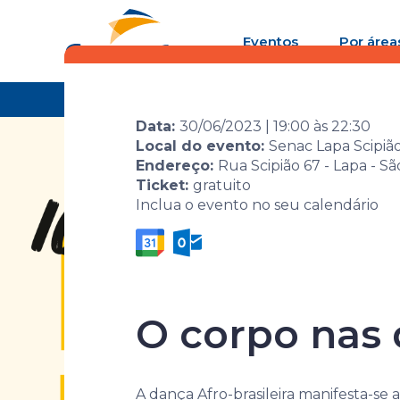
Eventos
Por área
Home
Agenda de eventos
Evento
16ª Most
Data:
30/06/2023
|
19:00
às
22:30
Local do evento:
Senac Lapa Scipiã
Endereço:
Rua Scipião 67 - Lapa - S
Ticket:
gratuito
Inclua o evento no seu calendário
16ª Mostra 
O corpo nas
A dança Afro-brasileira manifesta-se 