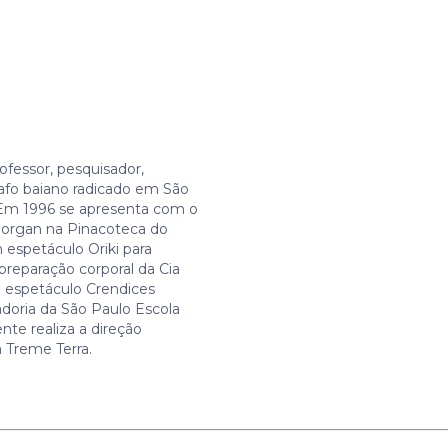
fessor, pesquisador,
rafo baiano radicado em São
 Em 1996 se apresenta com o
organ na Pinacoteca do
espetáculo Oriki para
preparação corporal da Cia
 espetáculo Crendices
doria da São Paulo Escola
te realiza a direção
a Treme Terra.