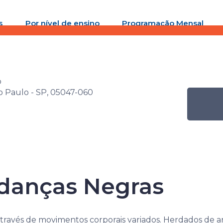
s
Por nível de ensino
Programação Mensal
ra Senac de Artes Cênicas
Atividade
O corpo nas danças 
o
ão Paulo - SP, 05047-060
Senac de Artes 
 danças Negras
através de movimentos corporais variados. Herdados de an