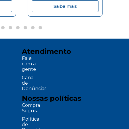
Saiba mais
Atendimento
Fale
com a
gente
Canal
de
Denúncias
Nossas políticas
Compra
Segura
Política
de