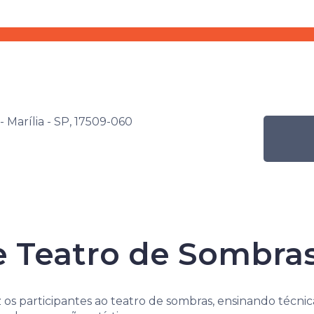
s
Por nível de ensino
Programação Mensal
ra Senac de Artes Cênicas
Atividade
Workshop de Teatro
- Marília - SP, 17509-060
Senac de Artes 
 Teatro de Sombra
os participantes ao teatro de sombras, ensinando técni