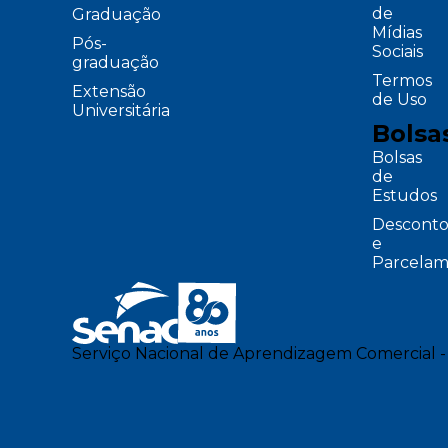
de
Graduação
Mídias
Pós-
Sociais
graduação
Termos
Extensão
de Uso
Universitária
Bolsa
Bolsas
de
Estudos
Desconto
e
Parcelam
Serviço Nacional de Aprendizagem Comercial -