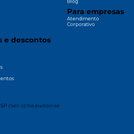
Blog
Para empresas
Atendimento
Corporativo
s e descontos
s
entos
 SP
CNPJ: 03.709.814/0001-98