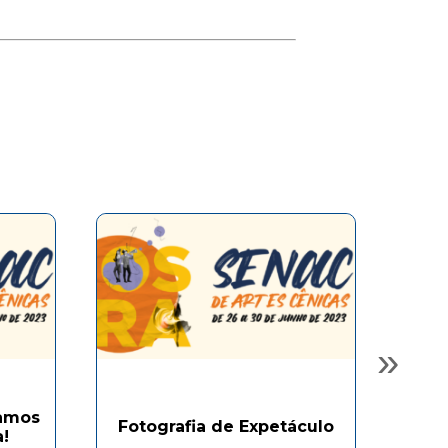
»
Vamos
Mo
Fotografia de Expetáculo
!