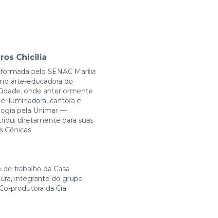
os Chicilia
 formada pelo SENAC Marília
omo arte-educadora do
 Cidade, onde anteriormente
é iluminadora, cantora e
logia pela Unimar —
ribui diretamente para suas
s Cênicas.
de trabalho da Casa
ura, integrante do grupo
Co-produtora da Cia