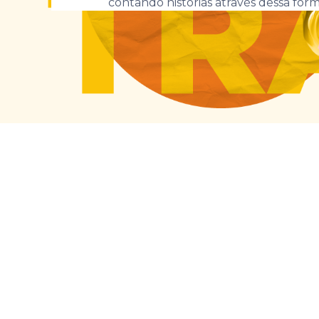
contando histórias através dessa form