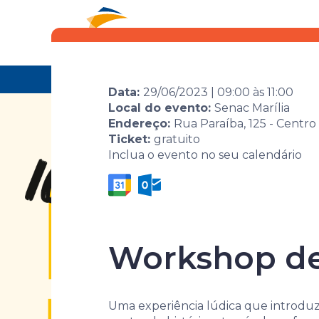
Eventos
Por área
Home
Agenda de eventos
Evento
16ª Most
Data:
29/06/2023
|
09:00
às
11:00
Local do evento:
Senac Marília
Endereço:
Rua Paraíba, 125 - Centro 
Ticket:
gratuito
Inclua o evento no seu calendário
16ª Mostra 
Workshop de
Uma experiência lúdica que introduz 