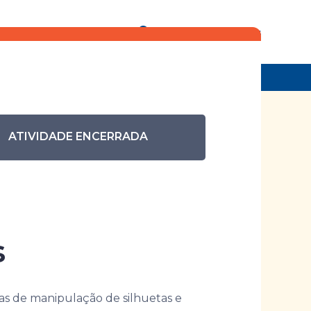
Eventos anteriores
Pesquisar eventos
 de Sombras
ATIVIDADE ENCERRADA
Cênicas
s
cas de manipulação de silhuetas e