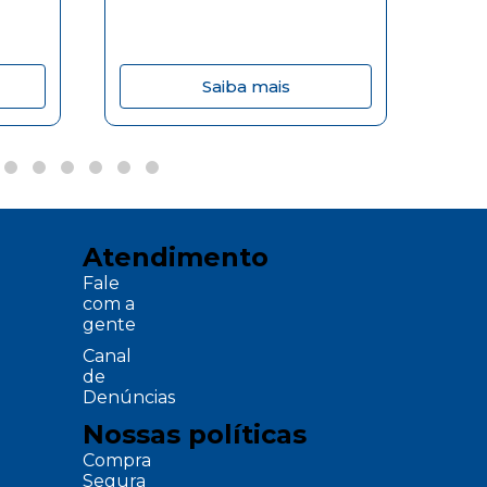
Saiba mais
Atendimento
Fale
com a
gente
Canal
de
Denúncias
Nossas políticas
Compra
Segura