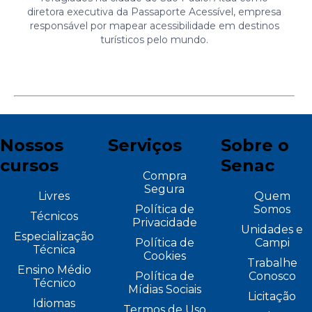
diretora executiva da Passaporte Acessível, empresa
responsável por mapear acessibilidade em destinos
turísticos pelo mundo.
Nossos
Serviços
Sobre o
cursos
Senac
Compra
Segura
Livres
Quem
Política de
Somos
Técnicos
Privacidade
Unidades e
Especialização
Política de
Campi
Técnica
Cookies
Trabalhe
Ensino Médio
Política de
Conosco
Técnico
Mídias Sociais
Licitação
Idiomas
Termos de Uso