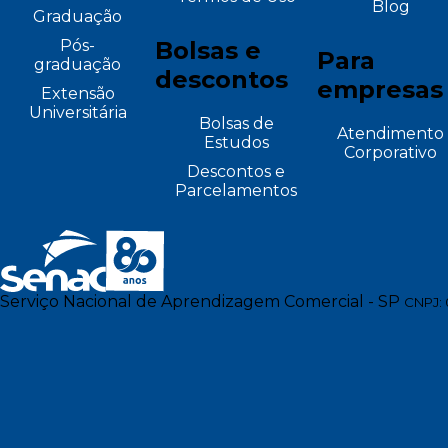
Blog
Graduação
Pós-
Bolsas e
Para
graduação
descontos
empresas
Extensão
Universitária
Bolsas de
Atendimento
Estudos
Corporativo
Descontos e
Parcelamentos
Serviço Nacional de Aprendizagem Comercial - SP
CNPJ: 