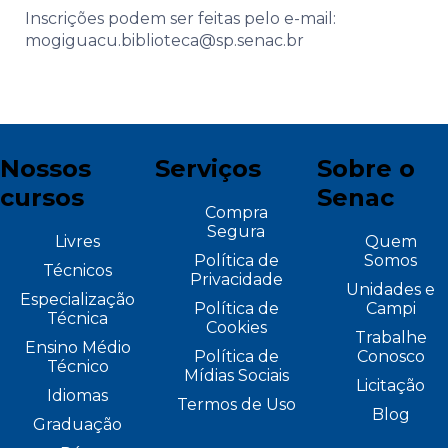
Inscrições podem ser feitas pelo e-mail:
mogiguacu.biblioteca@sp.senac.br
Nossos
Serviços
Sobre o
cursos
Senac
Compra
Segura
Livres
Quem
Política de
Somos
Técnicos
Privacidade
Unidades e
Especialização
Política de
Campi
Técnica
Cookies
Trabalhe
Ensino Médio
Política de
Conosco
Técnico
Mídias Sociais
Licitação
Idiomas
Termos de Uso
Blog
Graduação