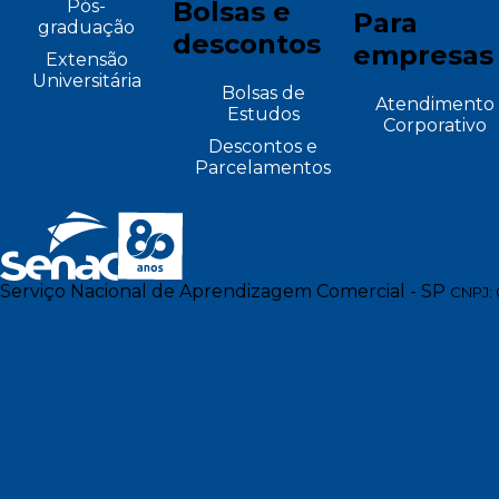
Pós-
Bolsas e
Para
graduação
descontos
empresas
Extensão
Universitária
Bolsas de
Atendimento
Estudos
Corporativo
Descontos e
Parcelamentos
Serviço Nacional de Aprendizagem Comercial - SP
CNPJ: 