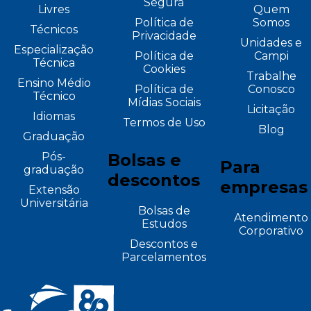
Segura
Livres
Quem
Política de
Somos
Técnicos
Privacidade
Unidades e
Especialização
Política de
Campi
Técnica
Cookies
Trabalhe
Ensino Médio
Política de
Conosco
Técnico
Mídias Sociais
Licitação
Idiomas
Termos de Uso
Blog
Graduação
Pós-
Bolsas e
Para
graduação
descontos
empresas
Extensão
Universitária
Bolsas de
Atendimento
Estudos
Corporativo
Descontos e
Parcelamentos