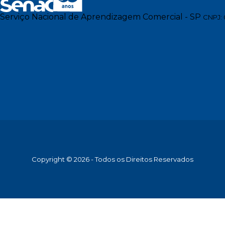
Serviço Nacional de Aprendizagem Comercial - SP
CNPJ: 
Copyright © 2026 - Todos os Direitos Reservados