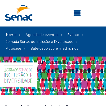
Home
Agenda de eventos
Evento
Jornada Senac de Inclusão e Diversidade
Atividade
Bate-papo sobre machismos