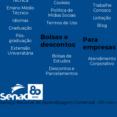
Técnica
Cookies
Trabalhe
Ensino Médio
Política de
Conosco
Técnico
Mídias Sociais
Licitação
Idiomas
Termos de Uso
Blog
Graduação
Pós-
Bolsas e
Para
graduação
descontos
empresas
Extensão
Universitária
Bolsas de
Atendimento
Estudos
Corporativo
Descontos e
Parcelamentos
Serviço Nacional de Aprendizagem Comercial - SP
CNPJ: 