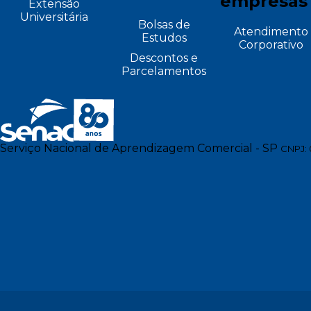
empresas
Extensão
Universitária
Bolsas de
Atendimento
Estudos
Corporativo
Descontos e
Parcelamentos
Serviço Nacional de Aprendizagem Comercial - SP
CNPJ: 