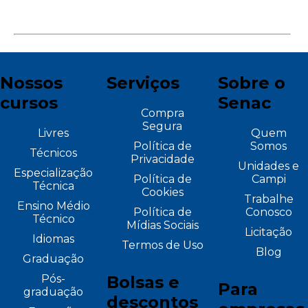
Nossos
Serviços
Sobre o
cursos
Senac
Compra
Segura
Livres
Quem
Política de
Somos
Técnicos
Privacidade
Unidades e
Especialização
Política de
Campi
Técnica
Cookies
Trabalhe
Ensino Médio
Política de
Conosco
Técnico
Mídias Sociais
Licitação
Idiomas
Termos de Uso
Blog
Graduação
Pós-
Bolsas e
Para
graduação
descontos