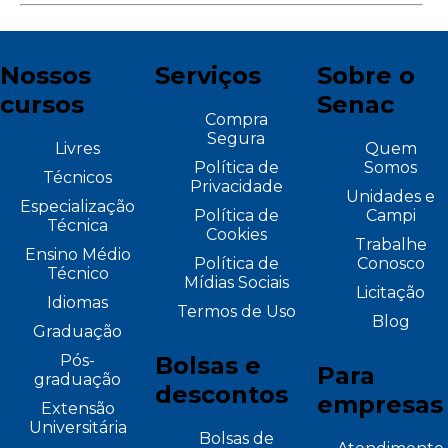
Nossos
Serviços
Sobre o
cursos
Senac
Compra
Segura
Livres
Quem
Política de
Somos
Técnicos
Privacidade
Unidades e
Especialização
Política de
Campi
Técnica
Cookies
Trabalhe
Ensino Médio
Política de
Conosco
Técnico
Mídias Sociais
Licitação
Idiomas
Termos de Uso
Blog
Graduação
Pós-
Bolsas e
Para
graduação
descontos
empresas
Extensão
Universitária
Bolsas de