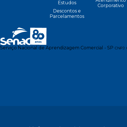
Atendimento
Estudos
Corporativo
Descontos e
Parcelamentos
Serviço Nacional de Aprendizagem Comercial - SP
CNPJ: 