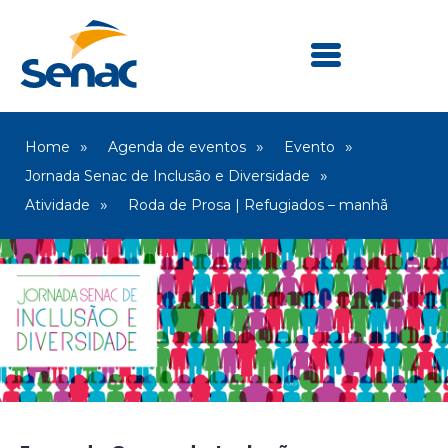
Home
Agenda de eventos
Evento
Jornada Senac de Inclusão e Diversidade
Atividade
Roda de Prosa | Refugiados – manhã