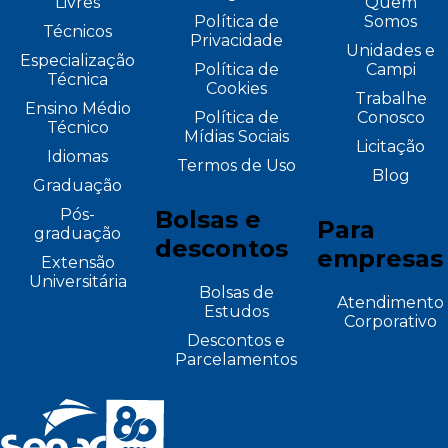
Livres
Quem
Política de
Somos
Técnicos
Privacidade
Unidades e
Especialização
Política de
Campi
Técnica
Cookies
Trabalhe
Ensino Médio
Política de
Conosco
Técnico
Mídias Sociais
Licitação
Idiomas
Termos de Uso
Blog
Graduação
Pós-
Bolsas e
Para
graduação
descontos
empresas
Extensão
Universitária
Bolsas de
Atendimento
Estudos
Corporativo
Descontos e
Parcelamentos