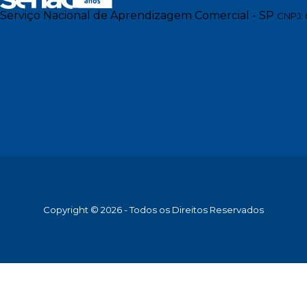
Serviço Nacional de Aprendizagem Comercial - SP
CNPJ: 
Copyright © 2026 - Todos os Direitos Reservados