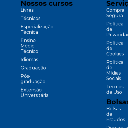
Nossos cursos
Servi
Livres
Compra
Segura
Técnicos
Política
Especialização
de
Técnica
Privacid
Ensino
Política
Médio
de
Técnico
Cookies
Idiomas
Política
de
Graduação
Mídias
Pós-
Sociais
graduação
Termos
Extensão
de Uso
Universitária
Bolsa
Bolsas
de
Estudos
Desconto