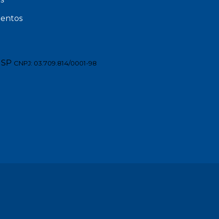
entos
 SP
CNPJ: 03.709.814/0001-98