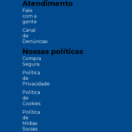
Atendimento
Fale
com a
gente
Canal
de
Denúncias
Nossas políticas
Compra
Segura
Política
de
Privacidade
Política
de
Cookies
Política
de
Mídias
Sociais