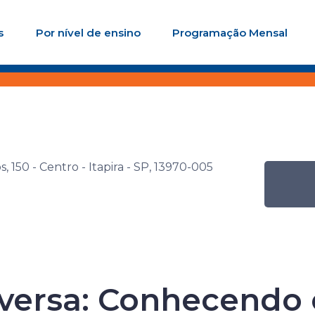
s
Por nível de ensino
Programação Mensal
nac de Inclusão e
Atividade
Roda de Conversa: Co
e
Itapira – CREM
 150 - Centro - Itapira - SP, 13970-005
ac de Inclusão
e
versa: Conhecendo 