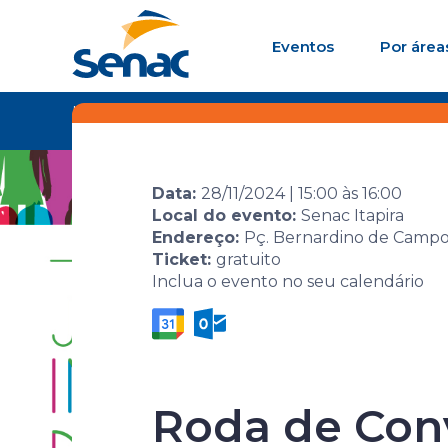
Eventos
Por área
Home
Agenda de
Evento
Jornada Se
eventos
Diversidad
Data:
28/11/2024
|
15:00
às
16:00
Local do evento:
Senac Itapira
Endereço:
Pç. Bernardino de Campos,
Ticket:
gratuito
Inclua o evento no seu calendário
Jornada Sen
Diversidad
Roda de Con