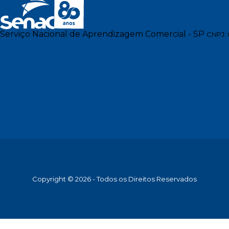
Serviço Nacional de Aprendizagem Comercial - SP
CNPJ: 
Copyright © 2026 - Todos os Direitos Reservados