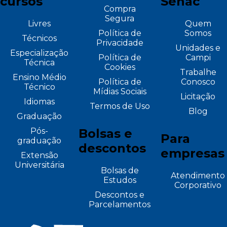
cursos
Senac
Compra
Segura
Livres
Quem
Política de
Somos
Técnicos
Privacidade
Unidades e
Especialização
Política de
Campi
Técnica
Cookies
Trabalhe
Ensino Médio
Política de
Conosco
Técnico
Mídias Sociais
Licitação
Idiomas
Termos de Uso
Blog
Graduação
Pós-
Bolsas e
Para
graduação
descontos
empresas
Extensão
Universitária
Bolsas de
Atendimento
Estudos
Corporativo
Descontos e
Parcelamentos