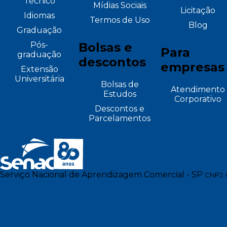
Técnico
Mídias Sociais
Licitação
Idiomas
Termos de Uso
Blog
Graduação
Pós-
Bolsas e
Para
graduação
descontos
empresas
Extensão
Universitária
Bolsas de
Atendimento
Estudos
Corporativo
Descontos e
Parcelamentos
Serviço Nacional de Aprendizagem Comercial - SP
CNPJ: 