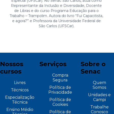
Especial (UFSCar). No Senac São Carlos, atua como
Representante da Inclusão e Diversidade, Docente
de Libras e do curso Programa Educação para o
Trabalho – Trampolim. Autora do livro “Fui Capacitista,
e agora?” e Professora da Universidade Federal de
São Carlos (UFSCar).
Nossos
Serviços
Sobre o
cursos
Senac
Compra
Segura
Livres
Quem
Política de
Somos
Técnicos
Privacidade
Unidades e
Especialização
Política de
Campi
Técnica
Cookies
Trabalhe
Ensino Médio
Política de
Conosco