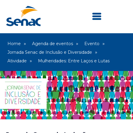
Home
Agenda de eventos
Evento
Jornada Senac de Inclusão e Diversidade
Atividade
Mulheridades: Entre Laços e Lutas