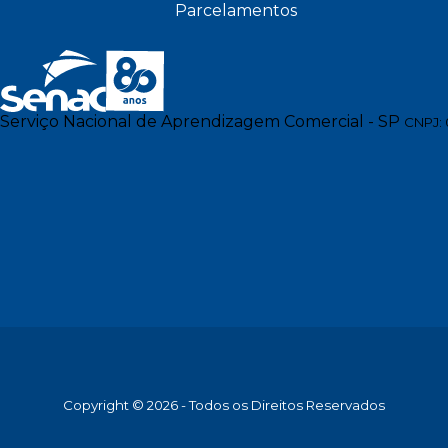
Parcelamentos
Serviço Nacional de Aprendizagem Comercial - SP
CNPJ: 
Copyright © 2026 - Todos os Direitos Reservados