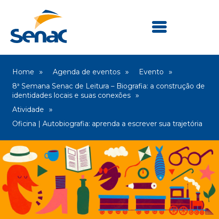
Home
Agenda de eventos
Evento
8ª Semana Senac de Leitura – Biografia: a construção de
identidades locais e suas conexões
Atividade
Oficina | Autobiografia: aprenda a escrever sua trajetória