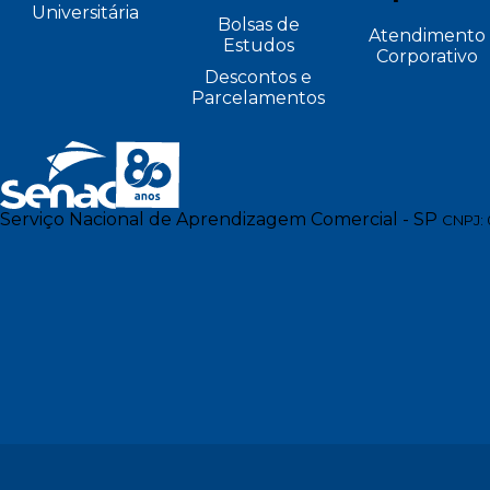
Universitária
Bolsas de
Atendimento
Estudos
Corporativo
Descontos e
Parcelamentos
Serviço Nacional de Aprendizagem Comercial - SP
CNPJ: 