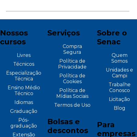
Nossos
Serviços
Sobre o
cursos
Senac
Compra
Segura
Livres
Quem
Política de
Somos
Técnicos
Privacidade
Unidades e
Especialização
Política de
Campi
Técnica
Cookies
Trabalhe
Ensino Médio
Política de
Conosco
Técnico
Mídias Sociais
Licitação
Idiomas
Termos de Uso
Blog
Graduação
Pós-
Bolsas e
Para
graduação
descontos
empresas
Extensão