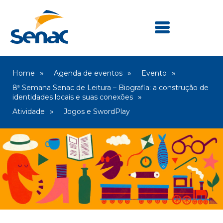
Home
Agenda de eventos
Evento
8ª Semana Senac de Leitura – Biografia: a construção de
identidades locais e suas conexões
Atividade
Jogos e SwordPlay